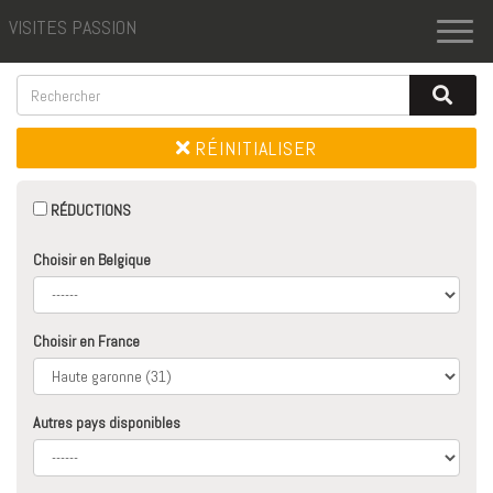
VISITES PASSION
Toggl
naviga
RÉINITIALISER
RÉDUCTIONS
Choisir en Belgique
Choisir en France
Autres pays disponibles