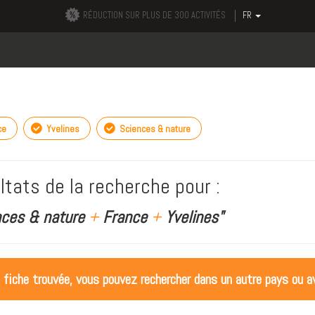
RÉDUCTION SUR PLUS DE 300 ACTIVITÉS
FR
ce
Yvelines
Sciences & nature
ltats de la recherche pour :
nces & nature
+
France
+
Yvelines"
 fiche trouvée, vous pouvez rechercher dans un autre pays ou av