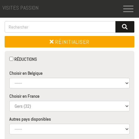
VISITES PASSION
Toggl
naviga
RÉINITIALISER
RÉDUCTIONS
Choisir en Belgique
Choisir en France
Autres pays disponibles