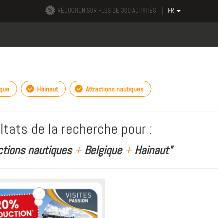
RÉDUCTION SUR PLUS DE 300 ACTIVITÉS
FR
ique
Hainaut
Attractions nautiques
ltats de la recherche pour :
actions nautiques
+
Belgique
+
Hainaut"