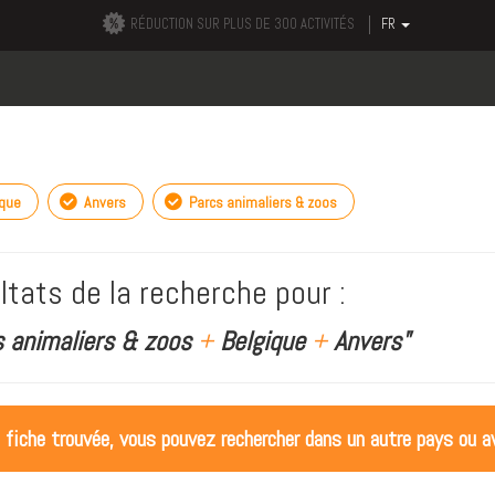
RÉDUCTION SUR PLUS DE 300 ACTIVITÉS
FR
ique
Anvers
Parcs animaliers & zoos
ltats de la recherche pour :
s animaliers & zoos
+
Belgique
+
Anvers"
 fiche trouvée, vous pouvez rechercher dans un autre pays ou av