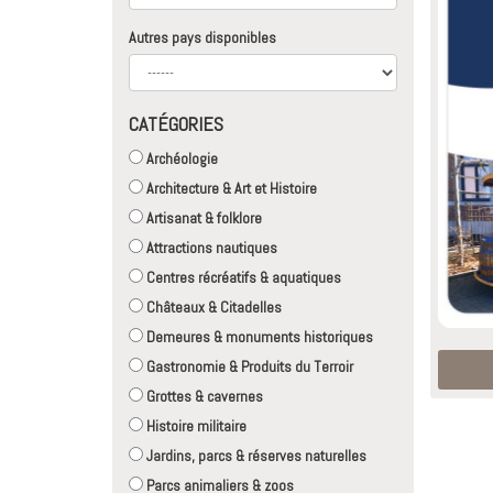
Autres pays disponibles
CATÉGORIES
Archéologie
Architecture & Art et Histoire
Artisanat & folklore
Attractions nautiques
Centres récréatifs & aquatiques
Châteaux & Citadelles
Demeures & monuments historiques
Gastronomie & Produits du Terroir
Grottes & cavernes
Histoire militaire
Jardins, parcs & réserves naturelles
Parcs animaliers & zoos