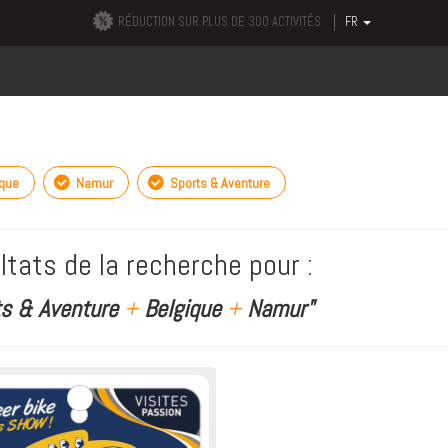
RÉDUCTION SUR PLUS DE 300 ACTIVITÉS
FR
ique
Namur
Sports & Aventure
ltats de la recherche pour :
ts & Aventure
+
Belgique
+
Namur"