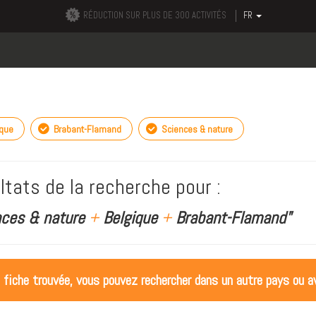
RÉDUCTION SUR PLUS DE 300 ACTIVITÉS
FR
ique
Brabant-Flamand
Sciences & nature
ltats de la recherche pour :
nces & nature
+
Belgique
+
Brabant-Flamand"
 fiche trouvée, vous pouvez rechercher dans un autre pays ou av