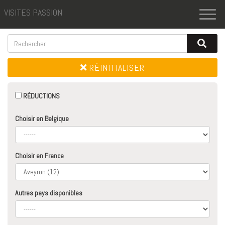
VISITES PASSION
Toggl
naviga
RÉINITIALISER
RÉDUCTIONS
Choisir en Belgique
Choisir en France
Autres pays disponibles