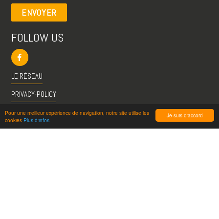
ENVOYER
FOLLOW US
LE RÉSEAU
PRIVACY-POLICY
CGU
Pour une meilleur expérience de navigation, notre site utilise les
Je suis d'accord
cookies
Plus d'infos
INFO@VISITESPASSION.PRO
ACCÈS LICENCIÉS
RÉDUCTIONS