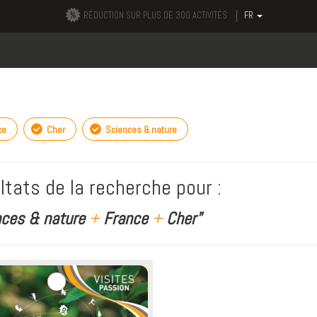
RÉDUCTION SUR PLUS DE 300 ACTIVITÉS
FR
ce
Cher
Sciences & nature
ltats de la recherche pour :
nces & nature
+
France
+
Cher"