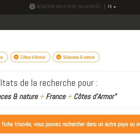
RÉDUCTION SUR PLUS DE 300 ACTIVITÉS
FR
ce
Côtes d'Armor
Sciences & nature
ltats de la recherche pour :
nces & nature
+
France
+
Côtes d'Armor"
 fiche trouvée, vous pouvez rechercher dans un autre pays ou av