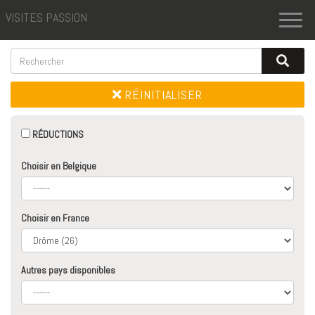
VISITES PASSION
Toggl
naviga
RÉINITIALISER
RÉDUCTIONS
Choisir en Belgique
Choisir en France
Autres pays disponibles