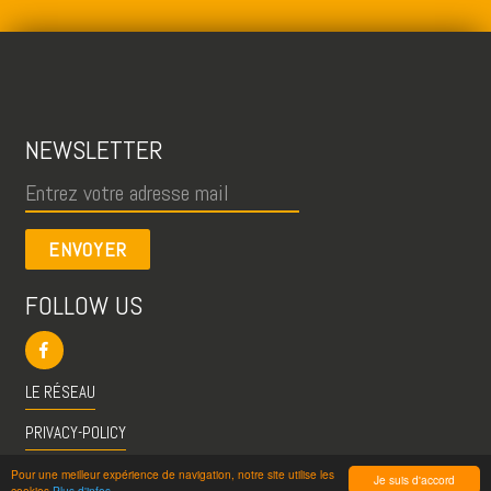
NEWSLETTER
ENVOYER
FOLLOW US
LE RÉSEAU
PRIVACY-POLICY
CGU
Pour une meilleur expérience de navigation, notre site utilise les
Je suis d'accord
cookies
Plus d'infos