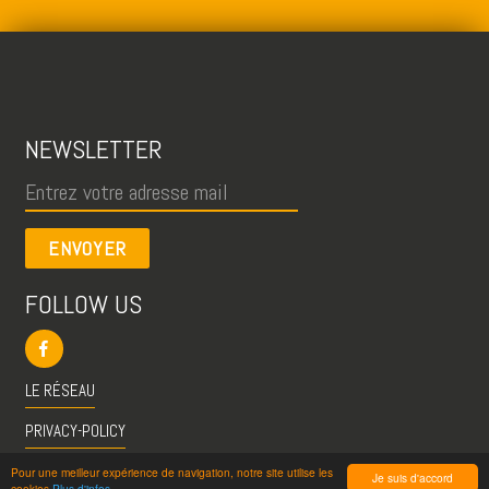
NEWSLETTER
ENVOYER
FOLLOW US
LE RÉSEAU
PRIVACY-POLICY
CGU
Pour une meilleur expérience de navigation, notre site utilise les
Je suis d'accord
cookies
Plus d'infos