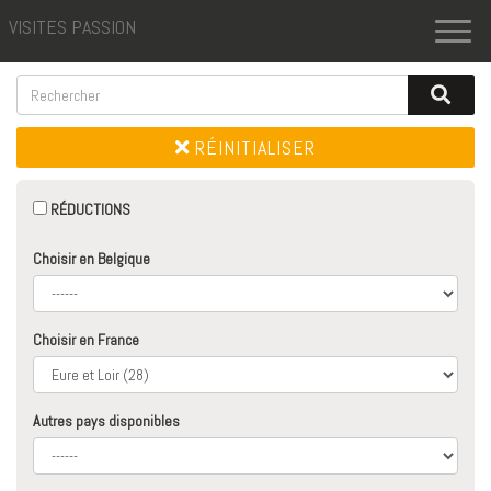
VISITES PASSION
Toggl
naviga
RÉINITIALISER
RÉDUCTIONS
Choisir en Belgique
Choisir en France
Autres pays disponibles