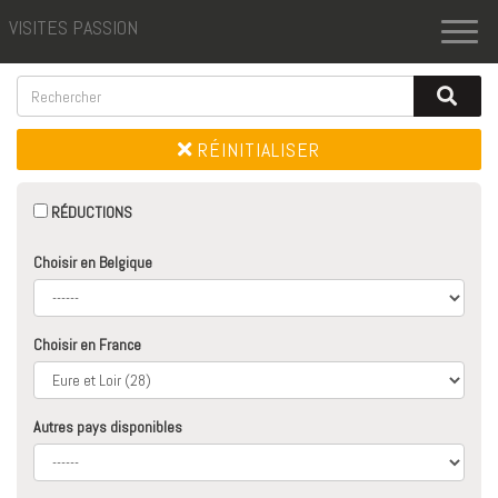
VISITES PASSION
Toggl
naviga
RÉINITIALISER
RÉDUCTIONS
Choisir en Belgique
Choisir en France
Autres pays disponibles