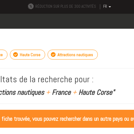
RÉDUCTION SUR PLUS DE 300 ACTIVITÉS
FR
ce
Haute Corse
Attractions nautiques
ltats de la recherche pour :
actions nautiques
+
France
+
Haute Corse"
 fiche trouvée, vous pouvez rechercher dans un autre pays ou av