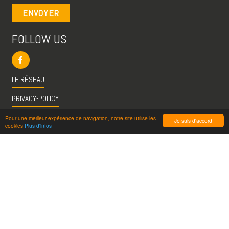
ENVOYER
FOLLOW US
LE RÉSEAU
PRIVACY-POLICY
CGU
Pour une meilleur expérience de navigation, notre site utilise les
Je suis d'accord
cookies
Plus d'infos
INFO@VISITESPASSION.PRO
ACCÈS LICENCIÉS
RÉDUCTIONS