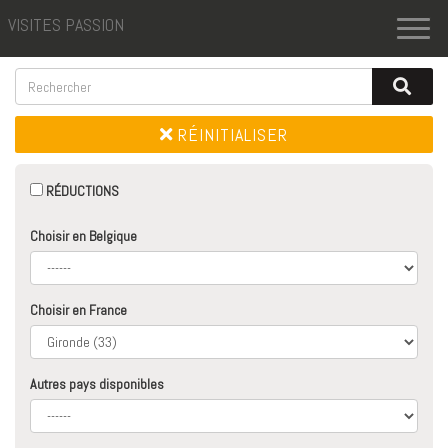
VISITES PASSION
Toggl
naviga
RÉINITIALISER
RÉDUCTIONS
Choisir en Belgique
Choisir en France
Autres pays disponibles