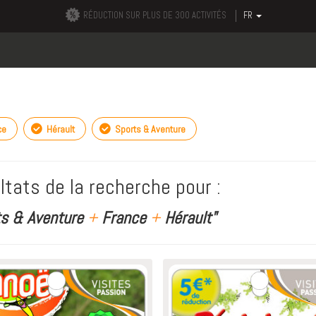
RÉDUCTION SUR PLUS DE 300 ACTIVITÉS
FR
ce
Hérault
Sports & Aventure
ltats de la recherche pour :
ts & Aventure
+
France
+
Hérault"