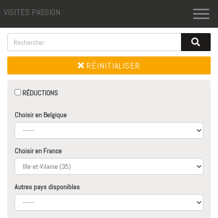
VISITES PASSION
Toggl
naviga
RÉINITIALISER
RÉDUCTIONS
Choisir en Belgique
Choisir en France
Autres pays disponibles