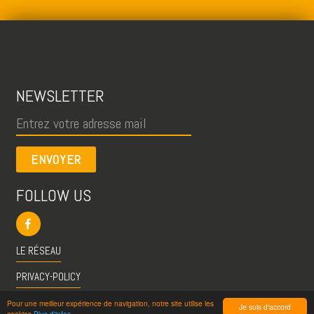
NEWSLETTER
ENVOYER
FOLLOW US
LE RÉSEAU
PRIVACY-POLICY
CGU
Pour une meilleur expérience de navigation, notre site utilise les
Je suis d'accord
cookies
Plus d'infos