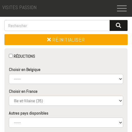
VISITES PASSION
Toggl
naviga
RÉINITIALISER
RÉDUCTIONS
Choisir en Belgique
Choisir en France
Autres pays disponibles