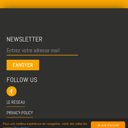
NEWSLETTER
ENVOYER
FOLLOW US
LE RÉSEAU
PRIVACY-POLICY
CGU
Pour une meilleur expérience de navigation, notre site utilise les
Je suis d'accord
cookies
Plus d'infos