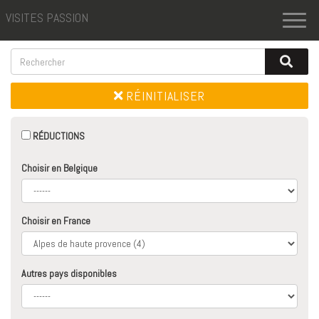
VISITES PASSION
Toggl
naviga
RÉINITIALISER
RÉDUCTIONS
Choisir en Belgique
Choisir en France
Autres pays disponibles