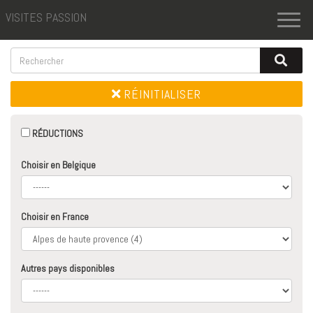
VISITES PASSION
Toggl
naviga
RÉINITIALISER
RÉDUCTIONS
Choisir en Belgique
Choisir en France
Autres pays disponibles