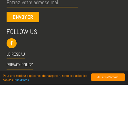
ENVOYER
FOLLOW US
LE RÉSEAU
PRIVACY-POLICY
CGU
Pour une meilleur expérience de navigation, notre site utilise les
Je suis d'accord
cookies
Plus d'infos
INFO@VISITESPASSION.PRO
ACCÈS LICENCIÉS
RÉDUCTIONS