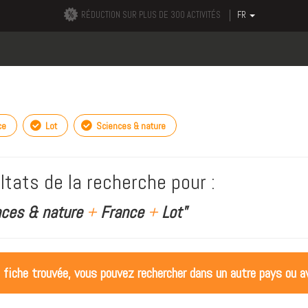
RÉDUCTION SUR PLUS DE 300 ACTIVITÉS
FR
ce
Lot
Sciences & nature
ltats de la recherche pour :
nces & nature
+
France
+
Lot"
 fiche trouvée, vous pouvez rechercher dans un autre pays ou av