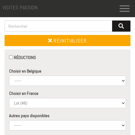
VISITES PASSION
Toggl
naviga
RÉINITIALISER
RÉDUCTIONS
Choisir en Belgique
Choisir en France
Autres pays disponibles