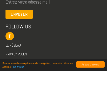
ENVOYER
FOLLOW US
LE RÉSEAU
PRIVACY-POLICY
CGU
Pour une meilleur expérience de navigation, notre site utilise les
Je suis d'accord
cookies
Plus d'infos
INFO@VISITESPASSION.PRO
ACCÈS LICENCIÉS
RÉDUCTIONS