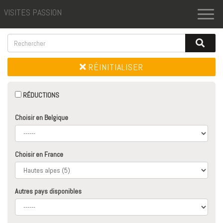
VISITES PASSION
Toggl
naviga
RÉINITIALISER
RÉDUCTIONS
Choisir en Belgique
Choisir en France
Autres pays disponibles