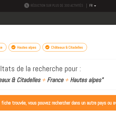
RÉDUCTION SUR PLUS DE 300 ACTIVITÉS
FR
ce
Hautes alpes
Châteaux & Citadelles
ltats de la recherche pour :
eaux & Citadelles
+
France
+
Hautes alpes"
 fiche trouvée, vous pouvez rechercher dans un autre pays ou av