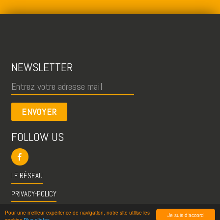
NEWSLETTER
ENVOYER
FOLLOW US
LE RÉSEAU
PRIVACY-POLICY
CGU
Pour une meilleur expérience de navigation, notre site utilise les
Je suis d'accord
cookies
Plus d'infos