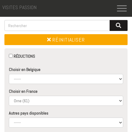
VISITES PASSION
Toggl
naviga
RÉINITIALISER
RÉDUCTIONS
Choisir en Belgique
Choisir en France
Autres pays disponibles