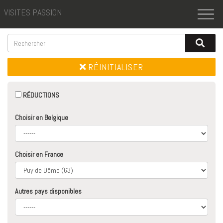
VISITES PASSION
Toggl
naviga
RÉINITIALISER
RÉDUCTIONS
Choisir en Belgique
Choisir en France
Autres pays disponibles