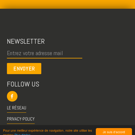
NEWSLETTER
ENVOYER
FOLLOW US
LE RÉSEAU
PRIVACY-POLICY
CGU
Pour une meilleur expérience de navigation, notre site utilise les
Je suis d'accord
cookies
Plus d'infos