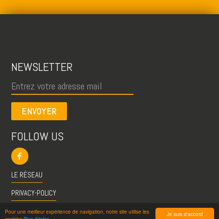
NEWSLETTER
ENVOYER
FOLLOW US
LE RÉSEAU
PRIVACY-POLICY
CGU
Pour une meilleur expérience de navigation, notre site utilise les
Je suis d'accord
cookies
Plus d'infos