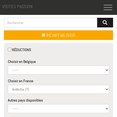
VISITES PASSION
Toggl
naviga
RÉINITIALISER
RÉDUCTIONS
Choisir en Belgique
Choisir en France
Autres pays disponibles