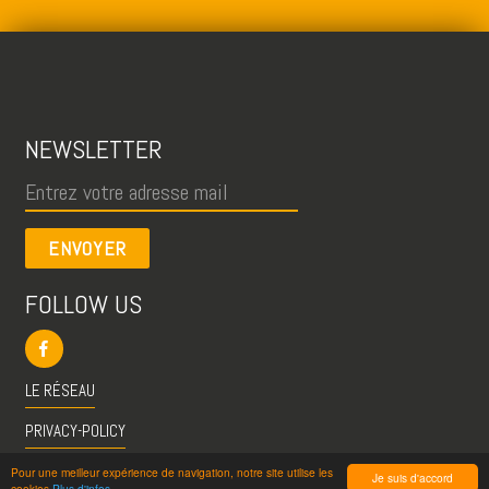
NEWSLETTER
ENVOYER
FOLLOW US
LE RÉSEAU
PRIVACY-POLICY
CGU
Pour une meilleur expérience de navigation, notre site utilise les
Je suis d'accord
cookies
Plus d'infos