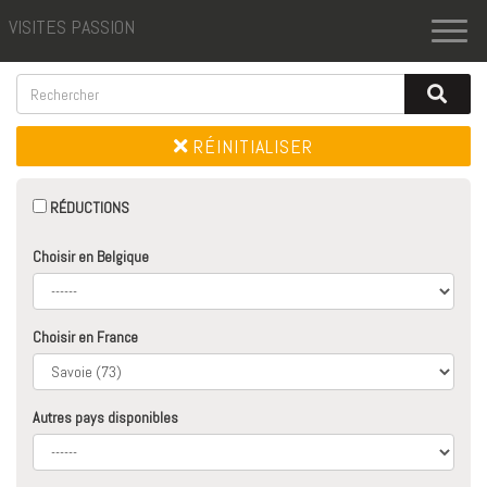
VISITES PASSION
Toggl
naviga
RÉINITIALISER
RÉDUCTIONS
Choisir en Belgique
Choisir en France
Autres pays disponibles