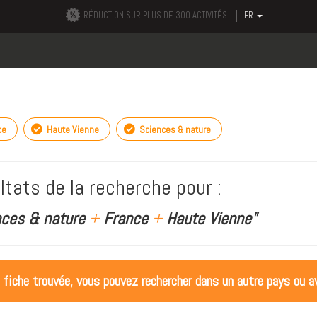
RÉDUCTION SUR PLUS DE 300 ACTIVITÉS
FR
ce
Haute Vienne
Sciences & nature
ltats de la recherche pour :
nces & nature
+
France
+
Haute Vienne"
 fiche trouvée, vous pouvez rechercher dans un autre pays ou av