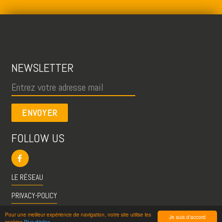
NEWSLETTER
ENVOYER
FOLLOW US
LE RÉSEAU
PRIVACY-POLICY
CGU
Pour une meilleur expérience de navigation, notre site utilise les
Je suis d'accord
cookies
Plus d'infos