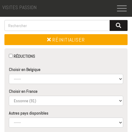
VISITES PASSION
Toggl
naviga
RÉINITIALISER
RÉDUCTIONS
Choisir en Belgique
Choisir en France
Autres pays disponibles