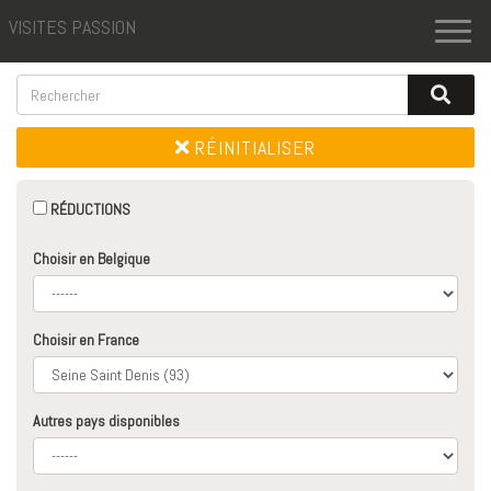
VISITES PASSION
Toggl
naviga
RÉINITIALISER
RÉDUCTIONS
Choisir en Belgique
Choisir en France
Autres pays disponibles