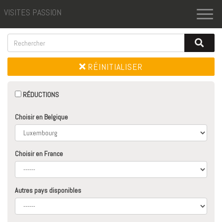
VISITES PASSION
Toggl
naviga
RÉINITIALISER
RÉDUCTIONS
Choisir en Belgique
Choisir en France
Autres pays disponibles