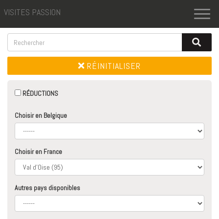
VISITES PASSION
Toggl
naviga
RÉINITIALISER
RÉDUCTIONS
Choisir en Belgique
Choisir en France
Autres pays disponibles