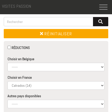
VISITES PASSION
Toggl
naviga
RÉINITIALISER
RÉDUCTIONS
Choisir en Belgique
Choisir en France
Autres pays disponibles