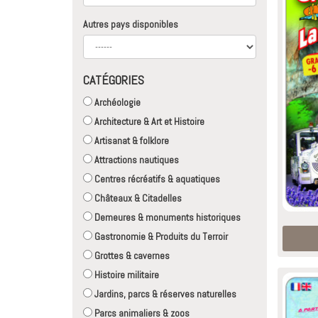
Autres pays disponibles
CATÉGORIES
Archéologie
Architecture & Art et Histoire
Artisanat & folklore
Attractions nautiques
Centres récréatifs & aquatiques
Châteaux & Citadelles
Demeures & monuments historiques
Gastronomie & Produits du Terroir
Grottes & cavernes
Histoire militaire
Jardins, parcs & réserves naturelles
Parcs animaliers & zoos