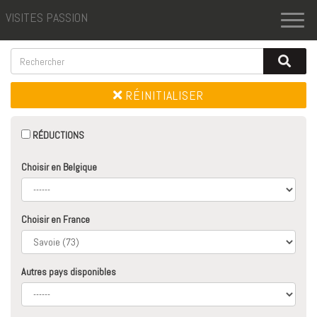
VISITES PASSION
Toggl
naviga
RÉINITIALISER
RÉDUCTIONS
Choisir en Belgique
Choisir en France
Autres pays disponibles