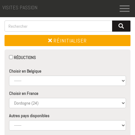
VISITES PASSION
Toggl
naviga
RÉINITIALISER
RÉDUCTIONS
Choisir en Belgique
Choisir en France
Autres pays disponibles