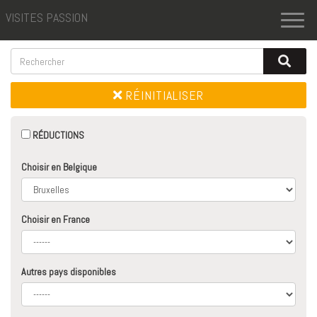
VISITES PASSION
Toggl
naviga
RÉINITIALISER
RÉDUCTIONS
Choisir en Belgique
Choisir en France
Autres pays disponibles