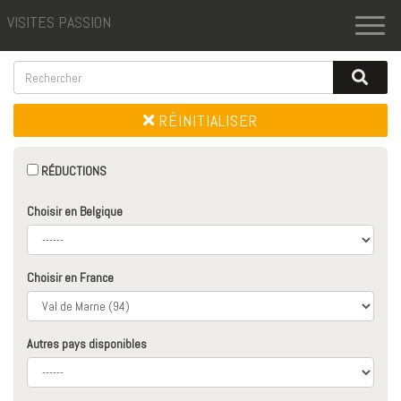
VISITES PASSION
Toggl
naviga
RÉINITIALISER
RÉDUCTIONS
Choisir en Belgique
Choisir en France
Autres pays disponibles