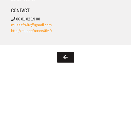
CONTACT
06 81 82 19 08
museefr40v@gmail.com
http://museefrance40v.fr